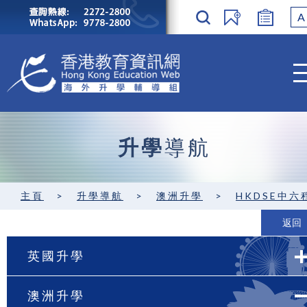
A
升學
導航
主頁
>
升學導航
>
澳洲升學
>
HKDSE中六程度 / GCE A-level
返回
英國升學
澳洲升學