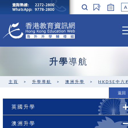
A
升學
導航
主頁
>
升學導航
>
澳洲升學
>
HKDSE中六程度 / GCE A-level
返回
英國升學
澳洲升學