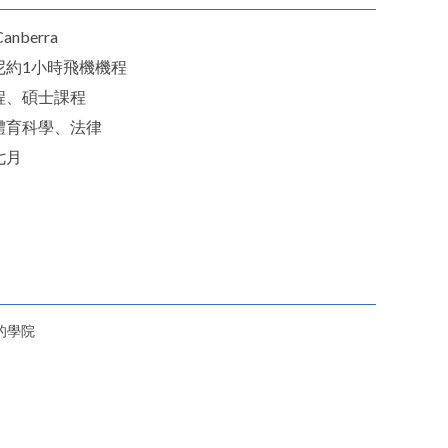
nberra
尼約1小時飛機機程
程、碩士課程
體育科學、法律
七月
的學院