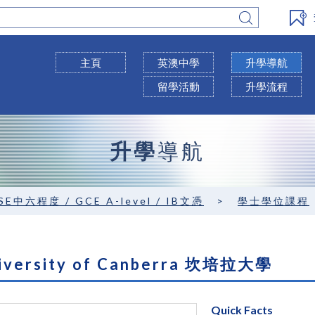
主頁
英澳中學
升學導航
留學活動
升學流程
升學
導航
SE中六程度 / GCE A-level / IB文憑
>
學士學位課程
iversity of Canberra 坎培拉大學
Quick Facts