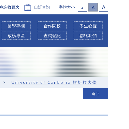
A
查詢收藏夾
自訂查詢
字體大小
A
A
留學專欄
合作院校
學生心聲
放榜專區
查詢登記
聯絡我們
>
University of Canberra 坎培拉大學
返回