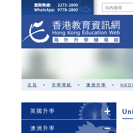
主頁
>
升學導航
>
澳洲升學
>
HKD
英國升學
Un
澳洲升學