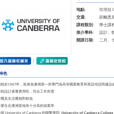
地點:
坎培拉 Ca
交通:
距離悉
課程類別:
學士課
推介學科:
設計、
開課日期:
二月、
特色
創校於1967年，前身為澳洲第一所專門為高等職業教育和英語培訓而建設
課程設計著重實用性，符合工作所需
學費及生活費相對較低
畢業生在澳洲當地有十分高的就業率
接 University of Canberra 的聯繫學院:
University of Canberra College