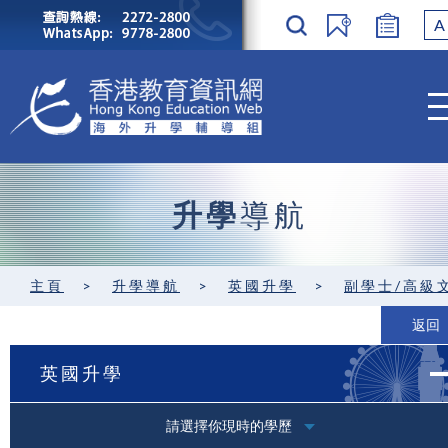
A
升學
導航
主頁
>
升學導航
>
英國升學
>
副學士/高級
返回
英國升學
請選擇你現時的學歷