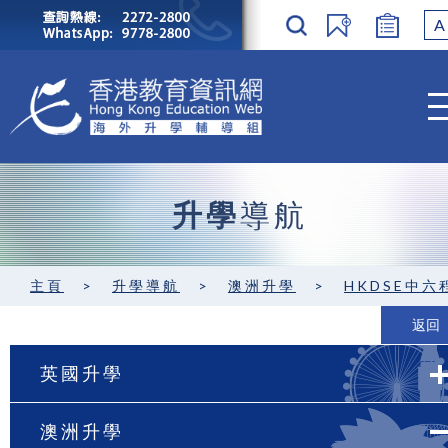
A
升學
導航
主頁
>
升學導航
>
澳洲升學
>
HKDSE中六程度 / GCE A-level
返回
英國升學
澳洲升學