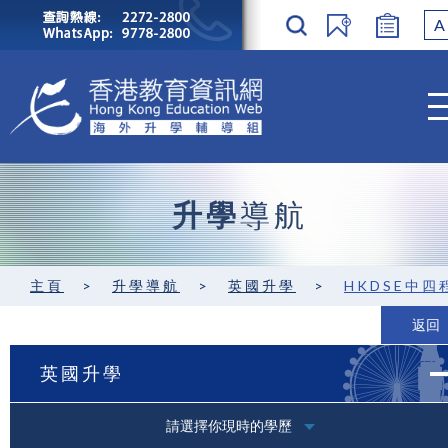
A
升學
導航
主頁
>
升學導航
>
英國升學
>
HKDSE中四
返回
英國升學
請選擇你現時的學歷