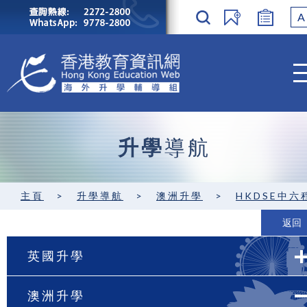
A
升學
導航
主頁
>
升學導航
>
澳洲升學
>
HKDSE中六程度 / GCE A-level
返回
英國升學
澳洲升學