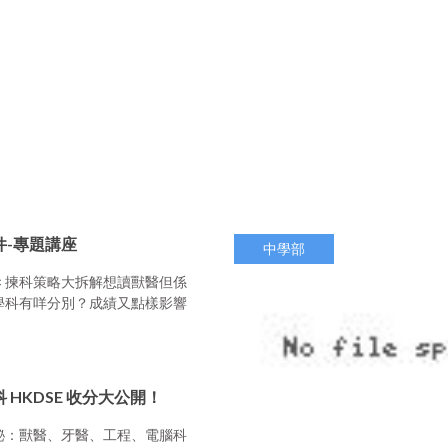
件-專題講座
中學部
× 揀科策略大拆解想讀獸醫但係
學科有咩分別？成績又點樣影響
 HKDSE 收分大公開！
秘：獸醫、牙醫、工程、電腦科