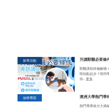
升讀獸醫必要條
留學活動
獸醫課程終極解構 
唔知點起步？唔同
你...
更多
澳洲大學熱門學科
放榜專區
熱門專業收分大揭