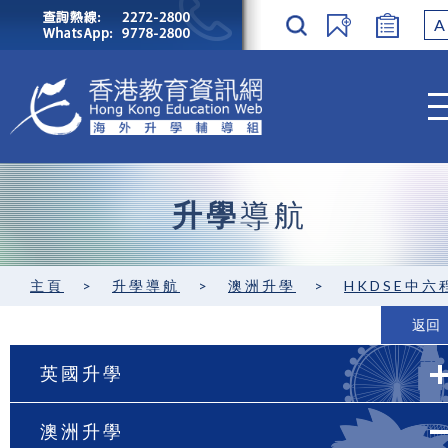
A
升學
導航
主頁
>
升學導航
>
澳洲升學
>
HKDSE中六程度 / GCE A-level
返回
英國升學
澳洲升學