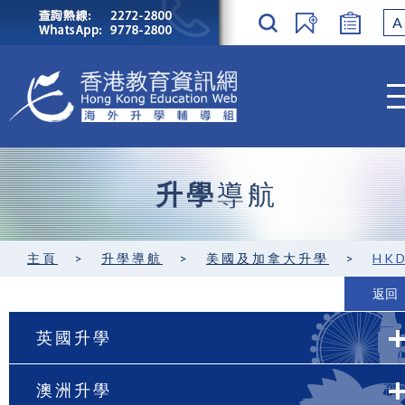
A
升學
導航
主頁
>
升學導航
>
美國及加拿大升學
>
HKDSE中六程度 / GCE A
返回
英國升學
澳洲升學