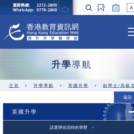
A
升學
導航
主頁
>
升學導航
>
英國升學
>
副學士/高級
返回
英國升學
請選擇你現時的學歷