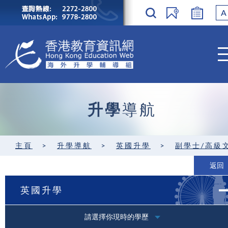
A
升學
導航
主頁
>
升學導航
>
英國升學
>
副學士/高級
返回
英國升學
請選擇你現時的學歷