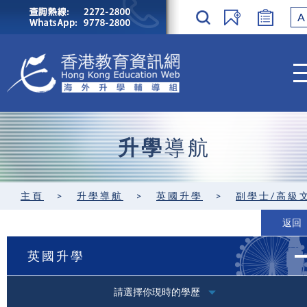
A
升學
導航
主頁
>
升學導航
>
英國升學
>
副學士/高級
返回
英國升學
請選擇你現時的學歷