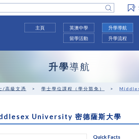
主頁
英澳中學
升學導航
留學活動
升學流程
升學
導航
士/高級文憑
>
學士學位課程（學分豁免）
>
Middl
ddlesex University 密德薩斯大學
Quick Facts