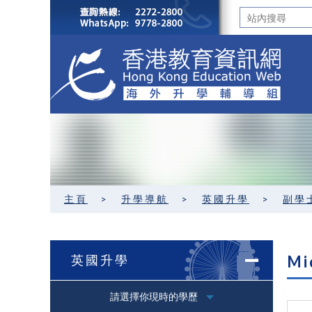
主頁
>
升學導航
>
英國升學
>
副學
英國升學
Mi
請選擇你現時的學歷