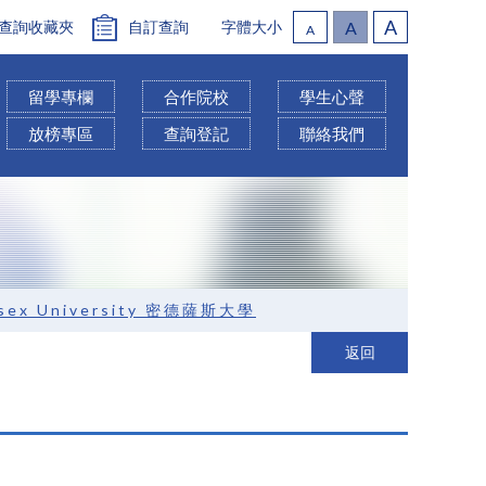
A
查詢收藏夾
自訂查詢
字體大小
A
A
留學專欄
合作院校
學生心聲
放榜專區
查詢登記
聯絡我們
esex University 密德薩斯大學
返回