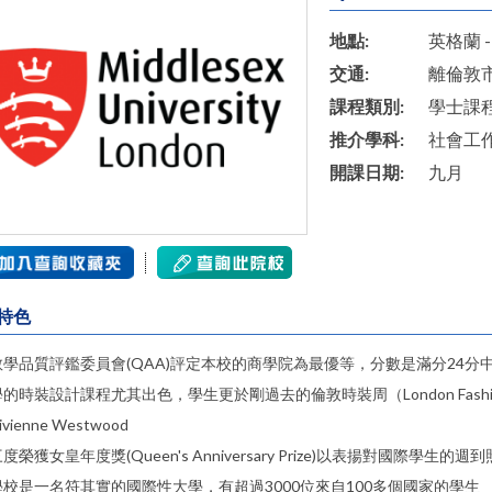
地點:
英格蘭 -
交通:
離倫敦
課程類別:
學士課
推介學科:
社會工
開課日期:
九月
特色
教學品質評鑑委員會(QAA)評定本校的商學院為最優等，分數是滿分24分中
學的時裝設計課程尤其出色，學生更於剛過去的倫敦時裝周（London Fashi
ivienne Westwood
度榮獲女皇年度獎(Queen's Anniversary Prize)以表揚對國際學生的週
學校是一名符其實的國際性大學，有超過3000位來自100多個國家的學生