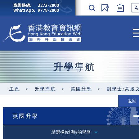
A
升學
導航
主頁
>
升學導航
>
英國升學
>
副學士/高級
返回
英國升學
請選擇你現時的學歷