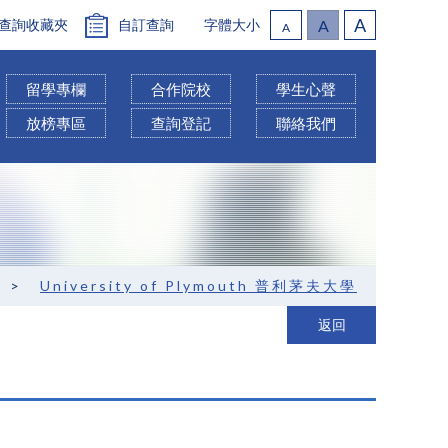
A
查詢收藏夾
自訂查詢
字體大小
A
A
留學專欄
合作院校
學生心聲
放榜專區
查詢登記
聯絡我們
>
University of Plymouth 普利茅夫大學
返回