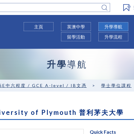
主頁
英澳中學
升學導航
留學活動
升學流程
升學
導航
SE中六程度 / GCE A-level / IB文憑
>
學士學位課程
iversity of Plymouth 普利茅夫大學
Quick Facts