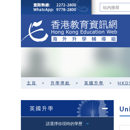
主頁
>
升學導航
>
英國升學
>
HKD
英國升學
Un
請選擇你現時的學歷