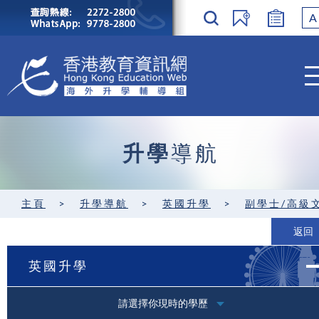
A
升學
導航
主頁
>
升學導航
>
英國升學
>
副學士/高級
返回
英國升學
請選擇你現時的學歷