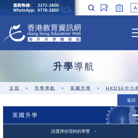
A
升學
導航
主頁
>
升學導航
>
英國升學
>
HKDSE中六程度 / GCE A-level
返回
英國升學
請選擇你現時的學歷