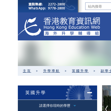
主頁
>
升學導航
>
英國升學
>
副學
英國升學
請選擇你現時的學歷