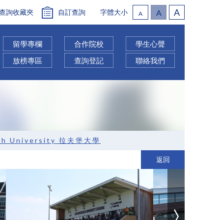
A
查詢收藏夾
自訂查詢
字體大小
A
A
留學專欄
合作院校
學生心聲
放榜專區
查詢登記
聯絡我們
gh University 拉夫堡大學
返回