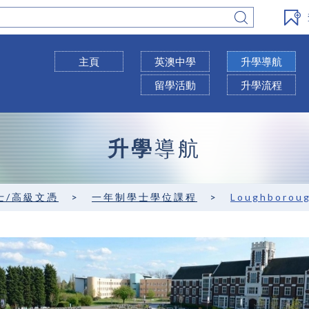
主頁
英澳中學
升學導航
留學活動
升學流程
升學
導航
士/高級文憑
>
一年制學士學位課程
>
Loughborou