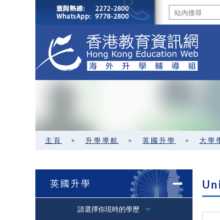
主頁
>
升學導航
>
英國升學
>
大學
英國升學
Un
請選擇你現時的學歷