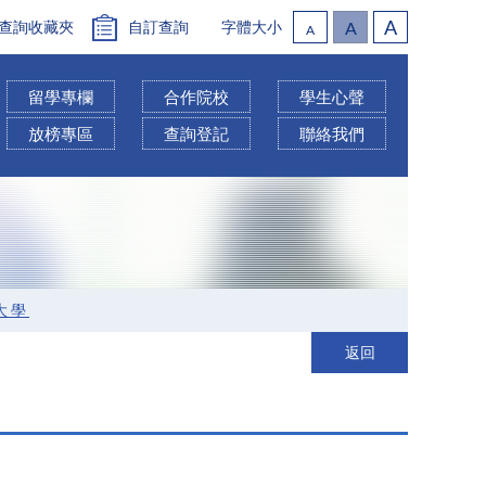
A
查詢收藏夾
自訂查詢
字體大小
A
A
留學專欄
合作院校
學生心聲
放榜專區
查詢登記
聯絡我們
斯大學
返回