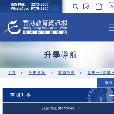
A
升學
導航
主頁
>
升學導航
>
英國升學
>
副學士/高級
返回
英國升學
請選擇你現時的學歷