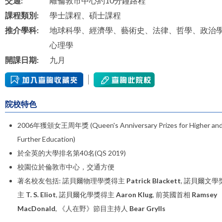
交通:
離倫敦市中心約10分鐘路程
課程類別:
學士課程、碩士課程
推介學科:
地球科學、經濟學、藝術史、法律、哲學、政治
心理學
開課日期:
九月
院校特色
2006年獲頒女王周年獎 (Queen's Anniversary Prizes for Higher an
Further Education)
於全英的大學排名第40名(QS 2019)
校園位於倫敦市中心，交通方便
著名校友包括: 諾貝爾物理學獎得主
Patrick Blackett
, 諾貝爾文學
主
T. S. Eliot
,
諾貝爾化學獎
得主
Aaron Klug
, 前英國首相
Ramsey
MacDonald
, 《人在野》節目主持人
Bear Grylls