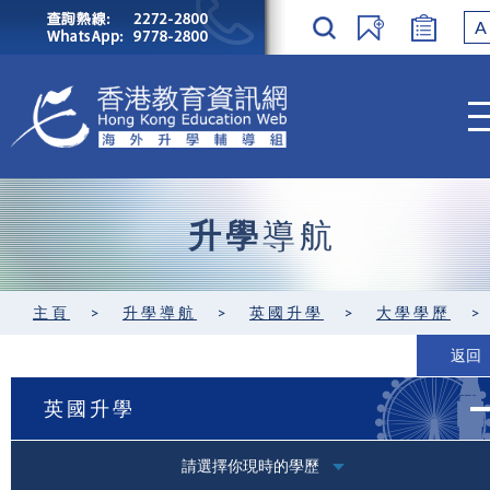
A
升學
導航
主頁
>
升學導航
>
英國升學
>
大學學歷
返回
英國升學
請選擇你現時的學歷