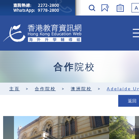
A
合作
院校
主頁
>
合作院校
>
澳洲院校
>
Adelaide University
返回