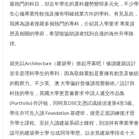
最熱門的科目，但近年學生的選科趨勢變得多元化，不少學
生心儀專業性較強及擁有明確就業方向的學科。有見及此，
我將為讀者搜羅多個熱門的專科，介紹其入學要求 專業資
歴及相關的學府，希望能協助讀者找到合適的海外升學路
徑。
就先以Architecture（建築學）掀起序幕吧！修讀建築設計
並非是理科學生的專利，因為取錄重點是要擁有創意及敏鋭
的觀察力。不少英、澳 大學偏好曾修讀視覺藝術／設計與
科技的學生，英國大學更普遍要求 申請人遞交作品集
(Portfolio) 作評核，同時其DSE文憑試成績須達第4至5級。
學生亦可先入讀 Foundation 基礎班，接受正規訓練後才晉
升學士課程。至於入讀建築系碩士餜程，則須持有專業學會
認可的建築學士學 位或同等學歴。以全英建築學排名十大