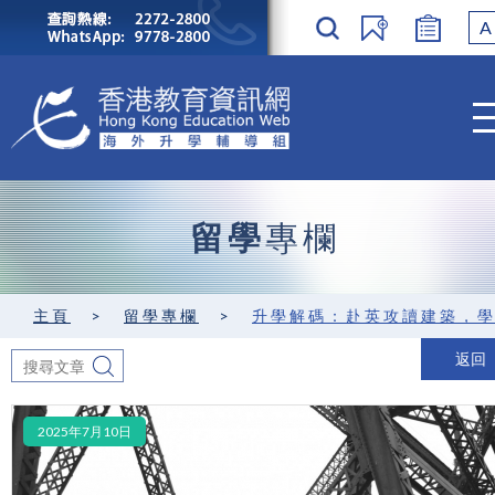
A
留學
專欄
主頁
>
留學專欄
>
升學解碼：赴英攻讀建築，學術創意
返回
2025年7月10日