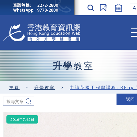
A
升學
教室
主頁
>
升學教室
>
申請英國工程學課程: BEng 還是 ME
返回
2016年7月2日